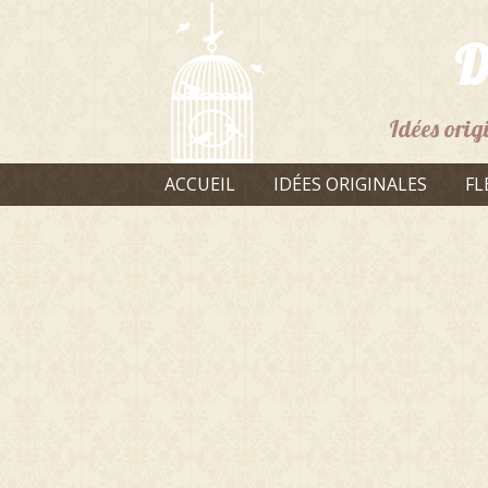
D
Idées orig
ACCUEIL
IDÉES ORIGINALES
FL