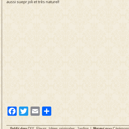
aussi suepr joli et très naturel!
Facebook
Twitter
Email
Partager
Publié dans
,
,
,
|
Marqué avec
DIY
Fleurs
Idées originales
Jardins
Cérémoni