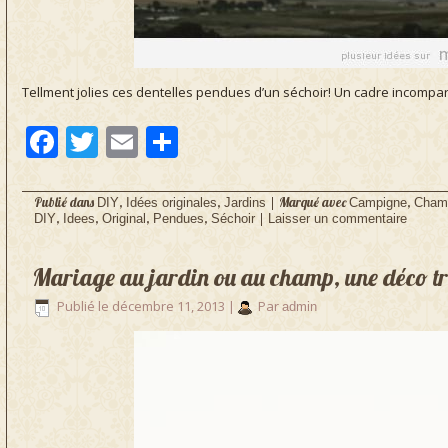
Tellment jolies ces dentelles pendues d’un séchoir! Un cadre incompar
Facebook
Twitter
Email
Partager
Publié dans
,
,
|
Marqué avec
,
DIY
Idées originales
Jardins
Campigne
Cham
,
,
,
,
|
DIY
Idees
Original
Pendues
Séchoir
Laisser un commentaire
Mariage au jardin ou au champ, une déco tr
Publié le
décembre 11, 2013
|
Par
admin