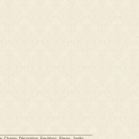
,
,
,
,
,
,
e
Champ
Décoration
Fer-blanc
Fleurs
Jardin