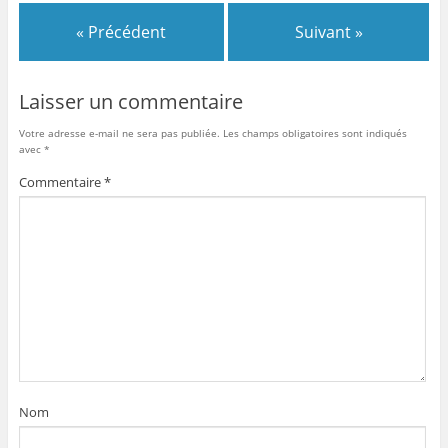
b
er
« Précédent
Suivant »
o
o
Laisser un commentaire
k
Votre adresse e-mail ne sera pas publiée.
Les champs obligatoires sont indiqués
avec
*
Commentaire
*
Nom