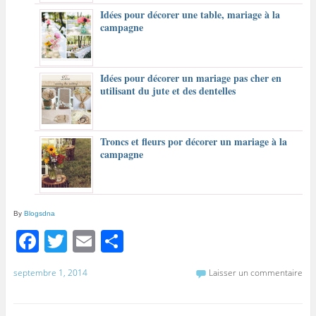
Idées pour décorer une table, mariage à la
campagne
Idées pour décorer un mariage pas cher en
utilisant du jute et des dentelles
Troncs et fleurs por décorer un mariage à la
campagne
By
Blogsdna
F
T
E
P
a
w
m
ar
septembre 1, 2014
Laisser un commentaire
c
itt
ai
ta
e
er
l
g