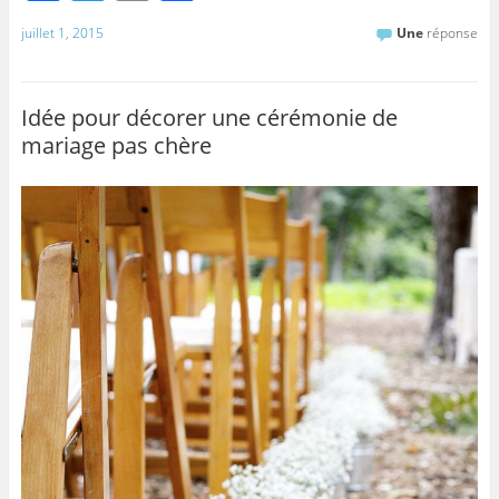
a
w
m
ar
juillet 1, 2015
Une
réponse
c
itt
ai
ta
e
er
l
g
b
er
Idée pour décorer une cérémonie de
mariage pas chère
o
o
k