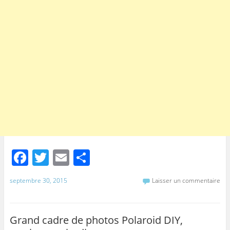
F
T
E
P
a
w
m
ar
septembre 30, 2015
Laisser un commentaire
c
itt
ai
ta
e
er
l
g
b
er
Grand cadre de photos Polaroid DIY,