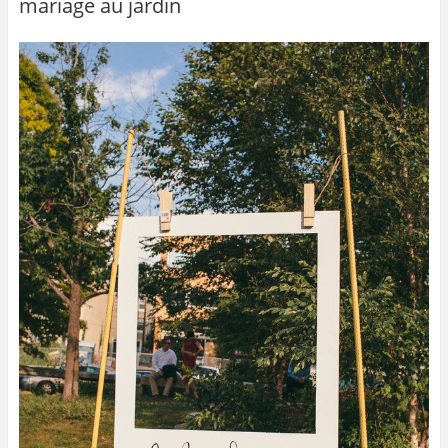
mariage au jardin
o
o
k