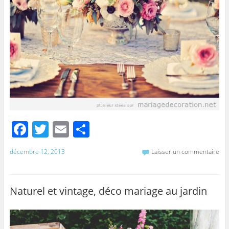
F
T
E
P
a
w
m
ar
décembre 12, 2013
Laisser un commentaire
c
itt
ai
ta
e
er
l
g
b
er
Naturel et vintage, déco mariage au jardin
o
o