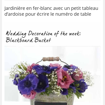
e
er
l
g
b
er
Jardinière en fer-blanc avec un petit tableau
d’ardoise pour écrire le numéro de table
o
o
k