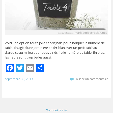
Voici une option toute jolie et originale pour indiquer le número de
table. Il s’agit d’une jardinière en fer-blan avec un petit tableau
d’ardoise au milieu pour pouvoir écrire le numéro de table. En plus,
les fleurs sont trop belles aussi.
F
T
E
P
a
w
m
ar
septembre 30, 2013
Laisser un commentaire
c
itt
ai
ta
e
er
l
g
b
er
o
Voir tout le site