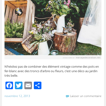
k
N’hésitez pas de combiner des élément vintage comme des pots en
fer-blanc avec des troncs d’arbre ou fleurs, c’est une déco au jardin
très belle.
F
T
E
P
a
w
m
ar
novembre 12, 2013
Laisser un commentaire
c
itt
ai
ta