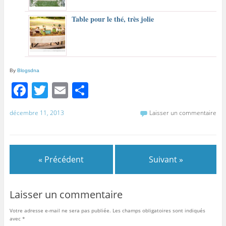
Table pour le thé, très jolie
By
Blogsdna
F
T
E
P
a
w
m
ar
décembre 11, 2013
Laisser un commentaire
c
itt
ai
ta
e
er
l
g
b
er
« Précédent
Suivant »
o
o
Laisser un commentaire
k
Votre adresse e-mail ne sera pas publiée.
Les champs obligatoires sont indiqués
avec
*