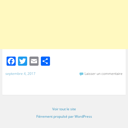
F
T
E
P
a
w
m
ar
septembre 4, 2017
Laisser un commentaire
c
itt
ai
ta
e
er
l
g
b
er
o
Voir tout le site
o
Fièrement propulsé par WordPress
k