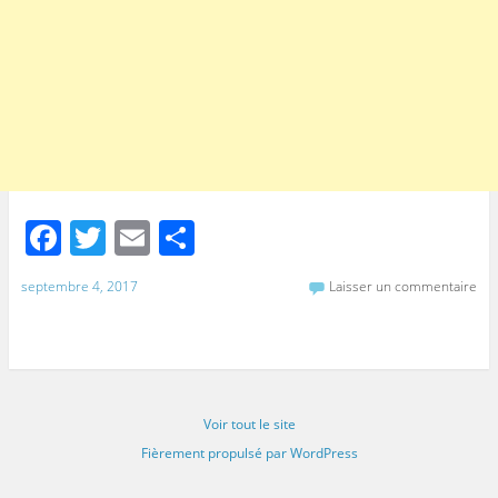
F
T
E
P
a
w
m
ar
septembre 4, 2017
Laisser un commentaire
c
itt
ai
ta
e
er
l
g
b
er
o
Voir tout le site
o
Fièrement propulsé par WordPress
k