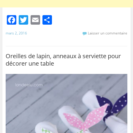
F
T
E
P
a
w
m
ar
mars 2, 2016
Laisser un commentaire
c
itt
ai
ta
e
er
l
g
b
er
Oreilles de lapin, anneaux à serviette pour
décorer une table
o
o
k