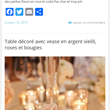
des petites fleurs en rose et voila! Pas cher et trop joli.
F
T
E
P
a
w
m
ar
octobre 10, 2013
Laisser un commentaire
c
itt
ai
ta
e
er
l
g
b
er
Table décoré avec vease en argent vieilli,
roses et bougies
o
o
k