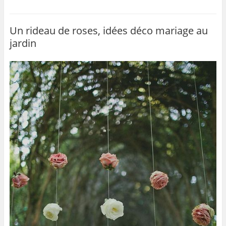
c
itt
ai
ta
e
er
l
g
b
er
Un rideau de roses, idées déco mariage au
jardin
o
o
k