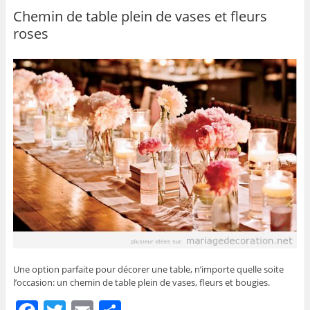
b
er
Chemin de table plein de vases et fleurs
roses
o
o
k
Une option parfaite pour décorer une table, n’importe quelle soite
l’occasion: un chemin de table plein de vases, fleurs et bougies.