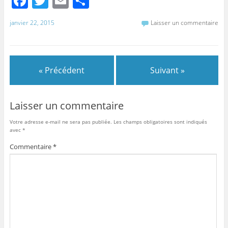
F
T
E
P
a
w
m
ar
janvier 22, 2015
Laisser un commentaire
c
itt
ai
ta
e
er
l
g
b
er
« Précédent
Suivant »
o
o
Laisser un commentaire
k
Votre adresse e-mail ne sera pas publiée.
Les champs obligatoires sont indiqués
avec
*
Commentaire
*