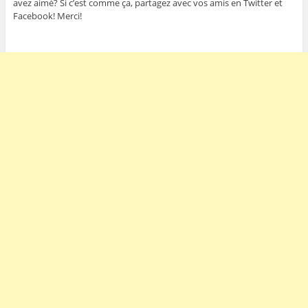
avez aimé? Si c’est comme ça, partagez avec vos amis en Twitter et
Facebook! Merci!