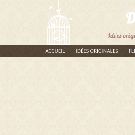
D
Idées orig
ACCUEIL
IDÉES ORIGINALES
FL