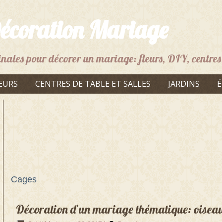
écoration Mariage
inales pour décorer un mariage: fleurs, DIY, centres 
EURS
CENTRES DE TABLE ET SALLES
JARDINS
É
Cages
Décoration d’un mariage thématique: oisea