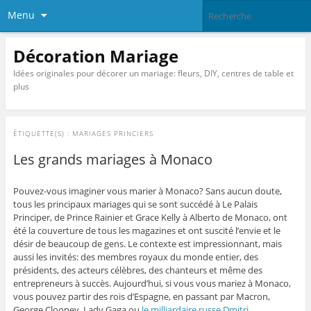
Menu
Décoration Mariage
Idées originales pour décorer un mariage: fleurs, DIY, centres de table et
plus
ÉTIQUETTE(S) :
MARIAGES PRINCIERS
Les grands mariages à Monaco
Pouvez-vous imaginer vous marier à Monaco? Sans aucun doute,
tous les principaux mariages qui se sont succédé à Le Palais
Principer, de Prince Rainier et Grace Kelly à Alberto de Monaco, ont
été la couverture de tous les magazines et ont suscité l’envie et le
désir de beaucoup de gens. Le contexte est impressionnant, mais
aussi les invités: des membres royaux du monde entier, des
présidents, des acteurs célèbres, des chanteurs et même des
entrepreneurs à succès. Aujourd’hui, si vous vous mariez à Monaco,
vous pouvez partir des rois d’Espagne, en passant par Macron,
George Clooney, Lady Gaga ou
le milliardaire russe Dmitri