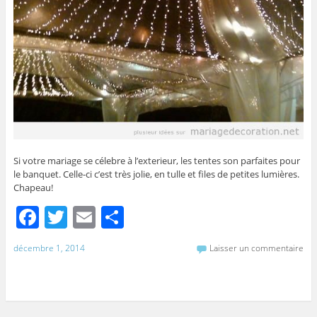
Si votre mariage se célebre à l’exterieur, les tentes son parfaites pour
le banquet. Celle-ci c’est très jolie, en tulle et files de petites lumières.
Chapeau!
F
T
E
P
a
w
m
ar
décembre 1, 2014
Laisser un commentaire
c
itt
ai
ta
e
er
l
g
b
er