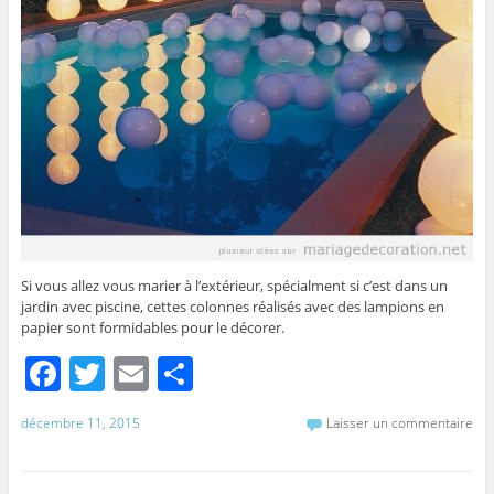
Si vous allez vous marier à l’extérieur, spécialment si c’est dans un
jardin avec piscine, cettes colonnes réalisés avec des lampions en
papier sont formidables pour le décorer.
F
T
E
P
a
w
m
ar
décembre 11, 2015
Laisser un commentaire
c
itt
ai
ta
e
er
l
g