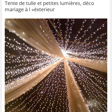
b
er
Tente de tulle et petites lumières, déco
mariage à l »éxterieur
o
o
k