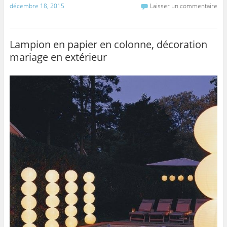
décembre 18, 2015
Laisser un commentaire
c
itt
ai
ta
e
er
l
g
b
er
Lampion en papier en colonne, décoration
mariage en extérieur
o
o
k