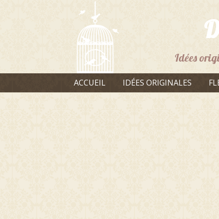
D
Idées orig
ACCUEIL
IDÉES ORIGINALES
FL