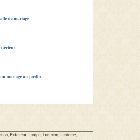
salle de mariage
éxterieur
r un mariage au jardin
,
,
,
,
,
ation
Exterieur
Lampe
Lampion
Lanterne