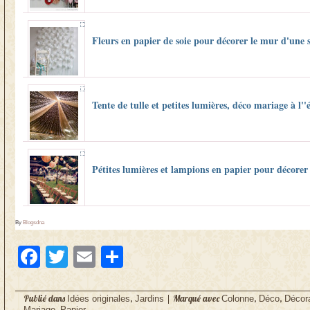
Fleurs en papier de soie pour décorer le mur d'une 
Tente de tulle et petites lumières, déco mariage à l''
Pétites lumières et lampions en papier pour décore
By
Blogsdna
Facebook
Twitter
Email
Partager
Publié dans
,
|
Marqué avec
,
,
Idées originales
Jardins
Colonne
Déco
Décor
,
Mariage
Papier