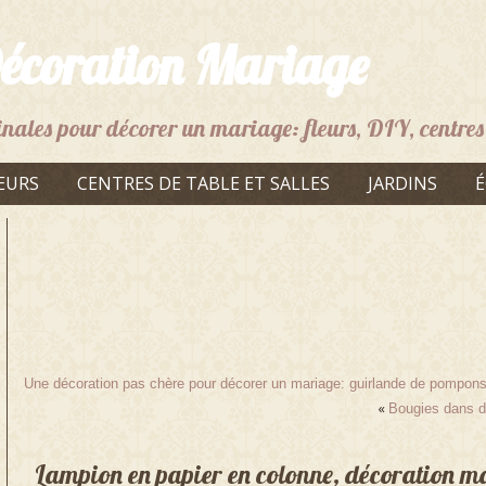
écoration Mariage
inales pour décorer un mariage: fleurs, DIY, centres 
EURS
CENTRES DE TABLE ET SALLES
JARDINS
É
Une décoration pas chère pour décorer un mariage: guirlande de pompons
«
Bougies dans de
Lampion en papier en colonne, décoration ma