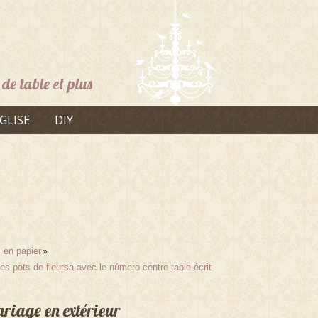
de table et plus
GLISE
DIY
»
 en papier
s pots de fleursa avec le número centre table écrit
riage en extérieur