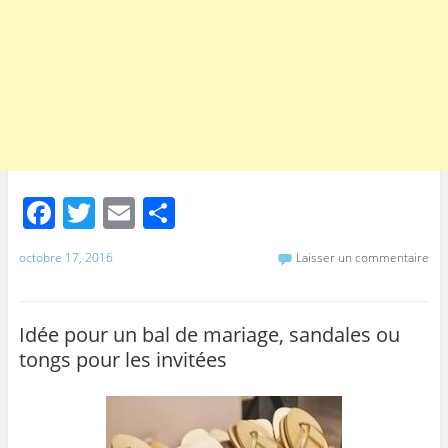
F
T
E
P
a
w
m
ar
octobre 17, 2016
Laisser un commentaire
c
itt
ai
ta
e
er
l
g
b
er
Idée pour un bal de mariage, sandales ou
tongs pour les invitées
o
o
k