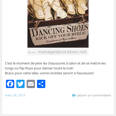
C’est le moment de jeter les chaussures à talon et de se mettre les
tongs ou flip-flops pour danser toute la nuit!
Bravo pour cette idée, votres invitées seront si heureuses!
F
T
E
P
a
w
m
ar
mars 24, 2015
Laisser un commentaire
c
itt
ai
ta
e
er
l
g