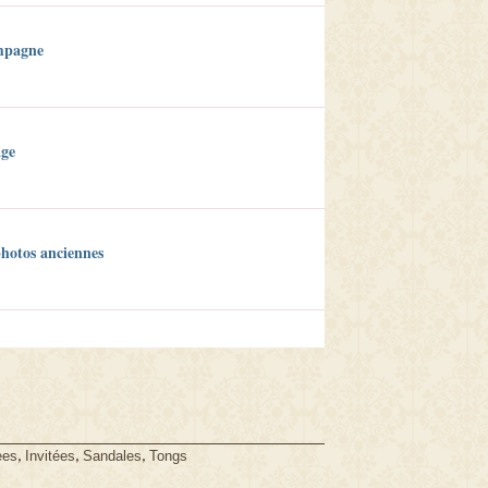
ampagne
age
photos anciennes
,
,
,
ees
Invitées
Sandales
Tongs