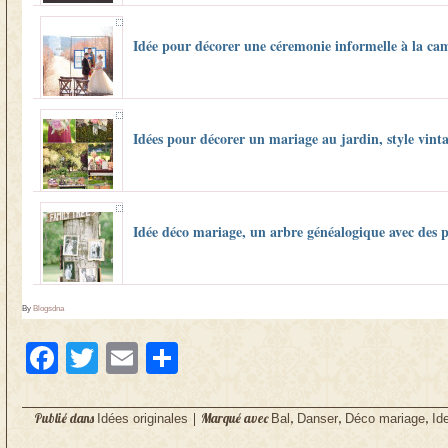
Idée pour décorer une céremonie informelle à la c
Idées pour décorer un mariage au jardin, style vint
Idée déco mariage, un arbre généalogique avec des 
By
Blogsdna
Facebook
Twitter
Email
Partager
Publié dans
|
Marqué avec
,
,
,
Idées originales
Bal
Danser
Déco mariage
Id