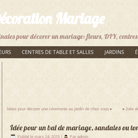
écoration Mariage
inales pour décorer un mariage: fleurs, DIY, centres 
EURS
CENTRES DE TABLE ET SALLES
JARDINS
É
»
«
Idées pour décorer une céremonie au jardin de chez vous
Jolie 
Idée pour un bal de mariage, sandales ou ton
Publié le
mars 24, 2015
|
Par
admin