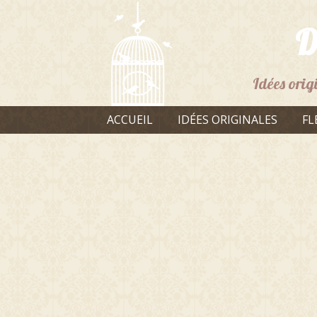
D
Idées orig
ACCUEIL
IDÉES ORIGINALES
FL