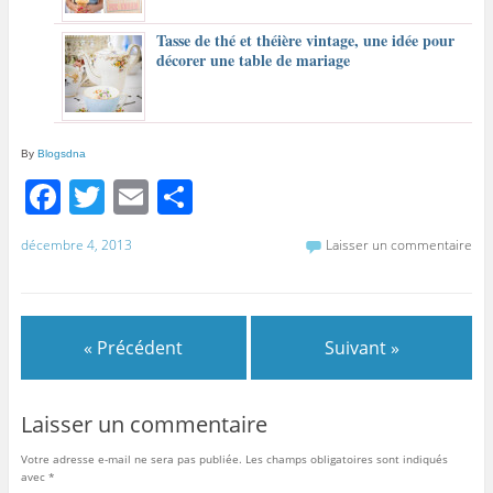
Tasse de thé et théière vintage, une idée pour
décorer une table de mariage
By
Blogsdna
F
T
E
P
a
w
m
ar
décembre 4, 2013
Laisser un commentaire
c
itt
ai
ta
e
er
l
g
b
er
« Précédent
Suivant »
o
o
Laisser un commentaire
k
Votre adresse e-mail ne sera pas publiée.
Les champs obligatoires sont indiqués
avec
*