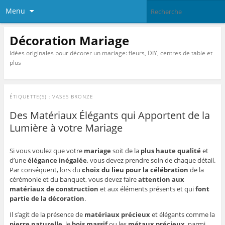
Menu
Décoration Mariage
Idées originales pour décorer un mariage: fleurs, DIY, centres de table et
plus
ÉTIQUETTE(S) :
VASES BRONZE
Des Matériaux Élégants qui Apportent de la
Lumière à votre Mariage
Si vous voulez que votre
mariage
soit de la
plus haute qualité
et
d’une
élégance inégalée
, vous devez prendre soin de chaque détail.
Par conséquent, lors du
choix du lieu pour la célébration
de la
cérémonie et du banquet, vous devez faire
attention aux
matériaux de construction
et aux éléments présents et qui
font
partie de la décoration
.
Il s’agit de la présence de
matériaux précieux
et élégants comme la
pierre naturelle
, le
bois massif
ou les
métaux précieux
, parmi