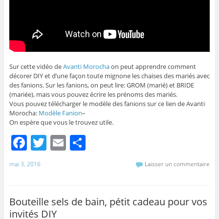
Sur cette vidéo de
Avanti Morocha
on peut apprendre comment
décorer DIY et d’une façon toute mignone les chaises des mariés avec
des fanions. Sur les fanions, on peut lire: GROM (marié) et BRIDE
(mariée), mais vous pouvez écrire les prénoms des mariés.
Vous pouvez télécharger le modèle des fanions sur ce lien de Avanti
Morocha:
Modèle Fanion
–
On espère que vous le trouvez utile.
F
T
E
P
a
w
m
ar
mai 3, 2016
Laisser un commentaire
c
itt
ai
ta
e
er
l
g
b
er
Bouteille sels de bain, pétit cadeau pour vos
invités DIY