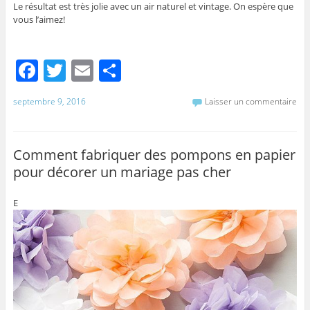
Le résultat est très jolie avec un air naturel et vintage. On espère que
vous l’aimez!
F
T
E
P
a
w
m
ar
septembre 9, 2016
Laisser un commentaire
c
itt
ai
ta
e
er
l
g
b
er
Comment fabriquer des pompons en papier
pour décorer un mariage pas cher
o
o
E
k