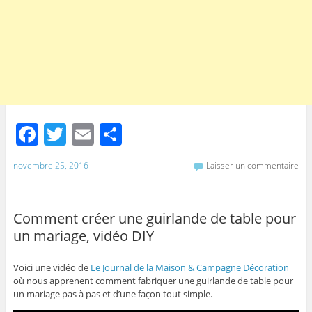
F
T
E
P
a
w
m
ar
novembre 25, 2016
Laisser un commentaire
c
itt
ai
ta
e
er
l
g
b
er
Comment créer une guirlande de table pour
un mariage, vidéo DIY
o
o
Voici une vidéo de
Le Journal de la Maison & Campagne Décoration
où nous apprenent comment fabriquer une guirlande de table pour
k
un mariage pas à pas et d’une façon tout simple.