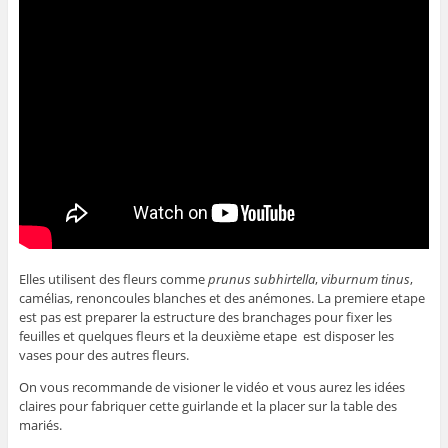
Elles utilisent des fleurs comme
prunus subhirtella
,
viburnum tinus
,
camélias, renoncoules blanches et des anémones. La premiere etape
est pas est preparer la estructure des branchages pour fixer les
feuilles et quelques fleurs et la deuxième etape est disposer les
vases pour des autres fleurs.
On vous recommande de visioner le vidéo et vous aurez les idées
claires pour fabriquer cette guirlande et la placer sur la table des
mariés.