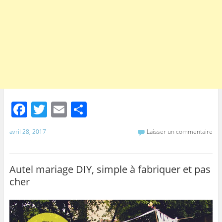
F
T
E
P
a
w
m
ar
avril 28, 2017
Laisser un commentaire
c
itt
ai
ta
e
er
l
g
b
er
Autel mariage DIY, simple à fabriquer et pas
cher
o
o
k