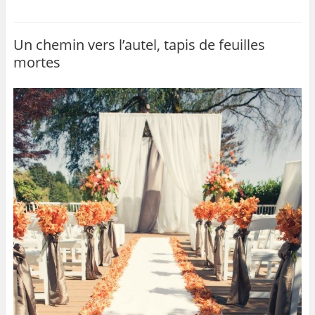
c
itt
ai
ta
e
er
l
g
b
er
Un chemin vers l’autel, tapis de feuilles
mortes
o
o
k