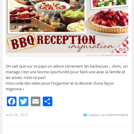
On sait que sur ce pays on adore carrement les barbecues… donc, un
mariage c’est une bonne oportunité pour faire une avec la famille et
les amies, n’est-ce pas?
Voici voilà des idées pour l’organiser et la décorer d’une façon
mignone »
F
T
E
P
a
w
m
ar
août 26, 2015
Laisser un commentaire
c
itt
ai
ta
e
er
l
g