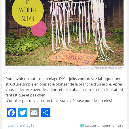
Pour avoir un autel de mariage DIY si jolie, vous devez fabriquer une
structure simple en bois et le plonger de la branche d’un arbre. Après,
vous la décorez avec des fleurs et des rubans en soie et le résultat est
fantastique et pas cher.
N’oubliez pas de placer un tapis sur la pélouse pour les mariés!
F
T
E
P
a
w
m
ar
novembre 3, 2015
Laisser un commentaire