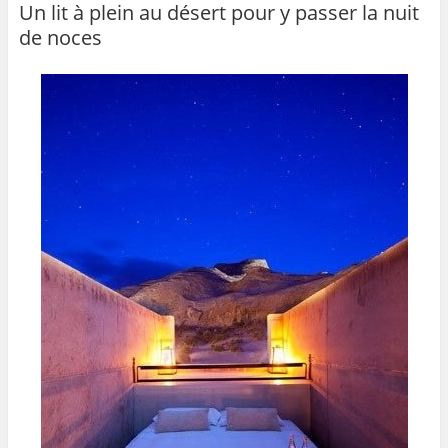
b
er
Un lit à plein au désert pour y passer la nuit
de noces
o
o
k