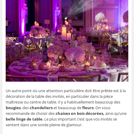
Un autre point où une attention particulière doit être prêtée est à la
décoration de la table des invités, en particulier dans la pièce
maîtresse ou centre de table. Il y a habituellement beaucoup des
bougies
, des
chandeliers
et beaucoup de
fleurs
. On vous
recommande de choisir des
chaises en bois décorées,
ainsi qu’une
belle linge de table
. Le plus important c’est que vos invités se
sentent dans une soirée pleine de glamour.