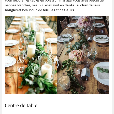
Pour décorer les tables en bois d’un mariage, vous avez besoin de
nappes blanches, mieux si elles sont en
dentelle
,
chandeliers
,
bougies
et beaucoup de
feuilles
et de
fleurs
.
Centre de table