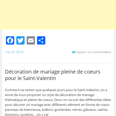
F
T
E
P
a
w
m
ar
mai 29, 2018
Laisser un commentaire
c
itt
ai
ta
e
er
l
g
b
er
Décoration de mariage pleine de coeurs
pour le Saint-Valentin
o
o
Comme il ne resten que quelques jours pour le Saint-Valentin, on a
envie de vous proposer un style de décoration de mariage
k
thématique et pleine de coeurs. Donc on va voir des différentes idées
pour décorer un mariage avec différents elément en forme de coeur:
panneau de bienvenue, ballons, guirlandes, verres, gâteaux, cadres,
boissons, sucettes… on y va!