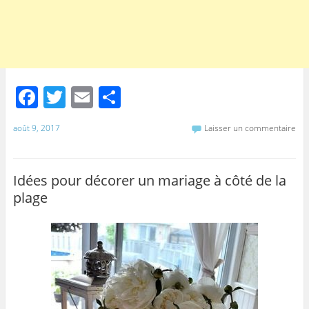
F
T
E
P
a
w
m
ar
août 9, 2017
Laisser un commentaire
c
itt
ai
ta
e
er
l
g
b
er
Idées pour décorer un mariage à côté de la
plage
o
o
k