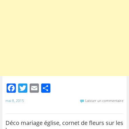
F
T
E
P
a
w
m
ar
mai 8, 2015
Laisser un commentaire
c
itt
ai
ta
e
er
l
g
b
er
Déco mariage église, cornet de fleurs sur les