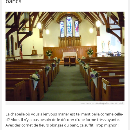
bancs
o
o
k
La chapelle où vous aller vous marier est tellment belle,comme celle-
ci? Alors, il n’y a pas besoin de le décorer d’une forme très voyante.
Avec des cornet de fleurs plonges du banc, ça suffit! Trop mignon!