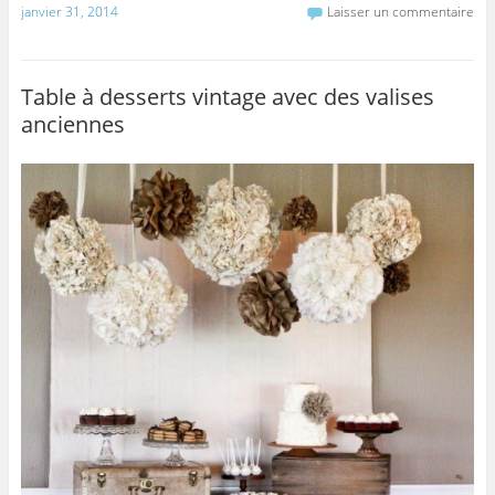
janvier 31, 2014
Laisser un commentaire
c
itt
ai
ta
e
er
l
g
b
er
Table à desserts vintage avec des valises
anciennes
o
o
k