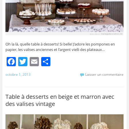
Oh la là, quelle table à desserts! Si belle! J’adore les pompones en
papier, les valises anciennes et l’argent vielli des plateaux…
F
T
E
P
a
w
m
ar
octobre 1, 2013
Laisser un commentaire
c
itt
ai
ta
e
er
l
g
b
er
Table à desserts en beige et marron avec
des valises vintage
o
o
k