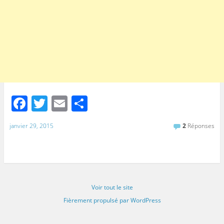
F
T
E
P
a
w
m
ar
janvier 29, 2015
2
Réponses
c
itt
ai
ta
e
er
l
g
b
er
o
Voir tout le site
o
Fièrement propulsé par WordPress
k