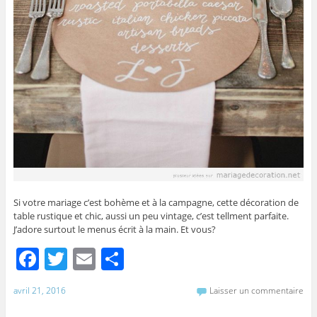
Si votre mariage c’est bohème et à la campagne, cette décoration de
table rustique et chic, aussi un peu vintage, c’est tellment parfaite.
J’adore surtout le menus écrit à la main. Et vous?
F
T
E
P
a
w
m
ar
avril 21, 2016
Laisser un commentaire
c
itt
ai
ta