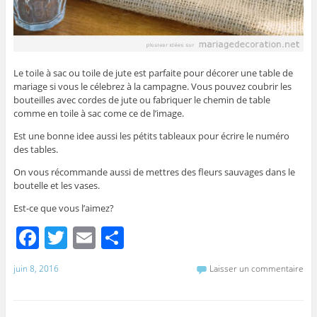
Le toile à sac ou toile de jute est parfaite pour décorer une table de
mariage si vous le célebrez à la campagne. Vous pouvez coubrir les
bouteilles avec cordes de jute ou fabriquer le chemin de table
comme en toile à sac come ce de l’image.
Est une bonne idee aussi les pétits tableaux pour écrire le numéro
des tables.
On vous récommande aussi de mettres des fleurs sauvages dans le
boutelle et les vases.
Est-ce que vous l’aimez?
F
T
E
P
a
w
m
ar
juin 8, 2016
Laisser un commentaire
c
itt
ai
ta
e
er
l
g