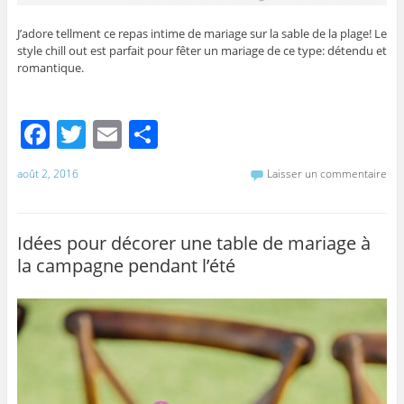
J’adore tellment ce repas intime de mariage sur la sable de la plage! Le
style chill out est parfait pour fêter un mariage de ce type: détendu et
romantique.
F
T
E
P
a
w
m
ar
août 2, 2016
Laisser un commentaire
c
itt
ai
ta
e
er
l
g
b
er
Idées pour décorer une table de mariage à
la campagne pendant l’été
o
o
k