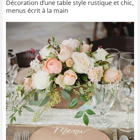
b
er
Décoration d’une table style rustique et chic,
menus écrit à la main
o
o
k