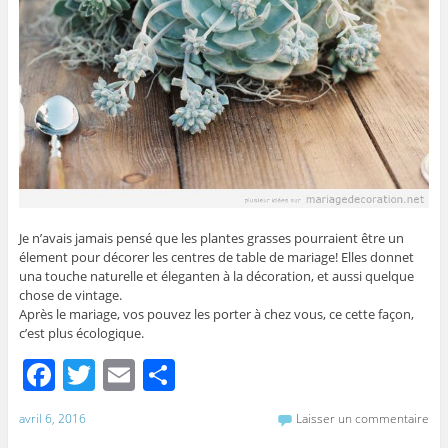
Je n’avais jamais pensé que les plantes grasses pourraient être un
élement pour décorer les centres de table de mariage! Elles donnet
una touche naturelle et éleganten à la décoration, et aussi quelque
chose de vintage.
Après le mariage, vos pouvez les porter à chez vous, ce cette façon,
c’est plus écologique.
F
T
E
P
a
w
m
ar
avril 6, 2016
Laisser un commentaire
c
itt
ai
ta