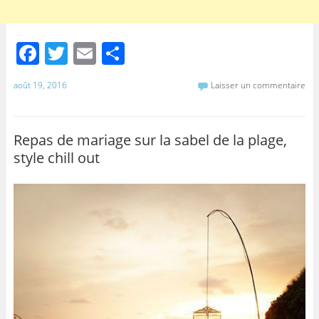
F
T
E
P
a
w
m
ar
août 19, 2016
Laisser un commentaire
c
itt
ai
ta
e
er
l
g
b
er
Repas de mariage sur la sabel de la plage,
style chill out
o
o
k