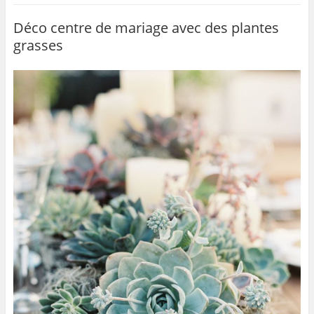
e
er
l
g
b
er
Déco centre de mariage avec des plantes
grasses
o
o
k