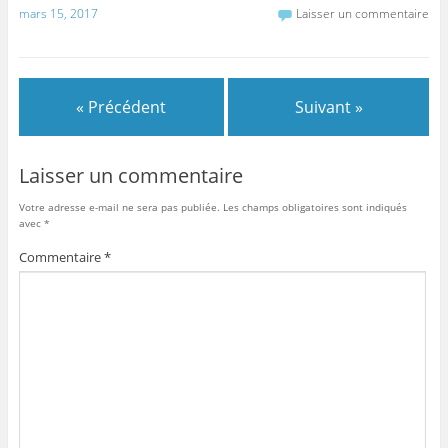
a
w
m
ar
mars 15, 2017
Laisser un commentaire
c
itt
ai
ta
e
er
l
g
b
er
« Précédent
Suivant »
o
o
Laisser un commentaire
k
Votre adresse e-mail ne sera pas publiée.
Les champs obligatoires sont indiqués
avec
*
Commentaire
*