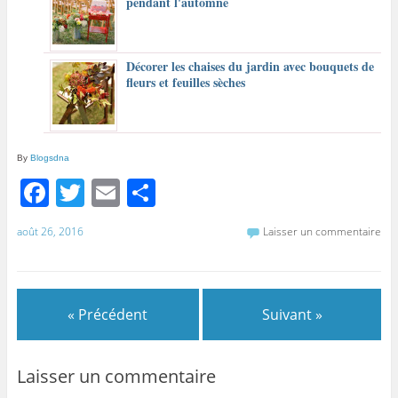
pendant l'automne
Décorer les chaises du jardin avec bouquets de
fleurs et feuilles sèches
By
Blogsdna
F
T
E
P
a
w
m
ar
août 26, 2016
Laisser un commentaire
c
itt
ai
ta
e
er
l
g
b
er
« Précédent
Suivant »
o
o
Laisser un commentaire
k