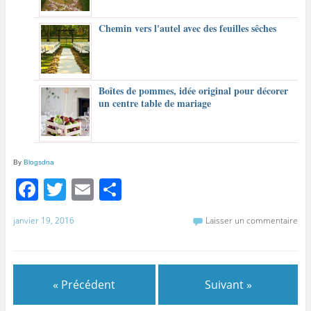
Chemin vers l'autel avec des feuilles sêches
Boîtes de pommes, idée original pour décorer
un centre table de mariage
By
Blogsdna
F
T
E
P
a
w
m
ar
janvier 19, 2016
Laisser un commentaire
c
itt
ai
ta
e
er
l
g
b
er
« Précédent
Suivant »
o