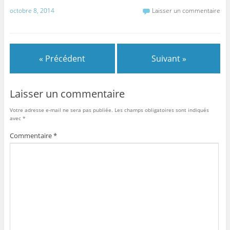
a
w
m
ar
octobre 8, 2014
Laisser un commentaire
c
itt
ai
ta
e
er
l
g
b
er
« Précédent
Suivant »
o
o
Laisser un commentaire
k
Votre adresse e-mail ne sera pas publiée.
Les champs obligatoires sont indiqués
avec
*
Commentaire
*