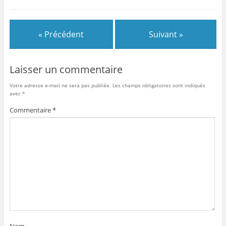
e
er
l
g
b
er
« Précédent
Suivant »
o
o
Laisser un commentaire
k
Votre adresse e-mail ne sera pas publiée.
Les champs obligatoires sont indiqués
avec
*
Commentaire
*