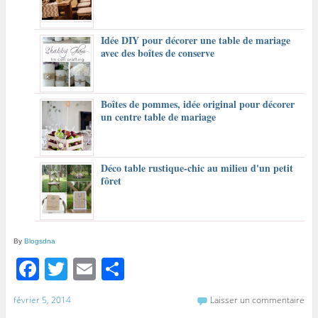
Idée DIY pour décorer une table de mariage
avec des boîtes de conserve
Boîtes de pommes, idée original pour décorer
un centre table de mariage
Déco table rustique-chic au milieu d'un petit
fôret
By
Blogsdna
F
T
E
P
a
w
m
ar
février 5, 2014
Laisser un commentaire
c
itt
ai
ta