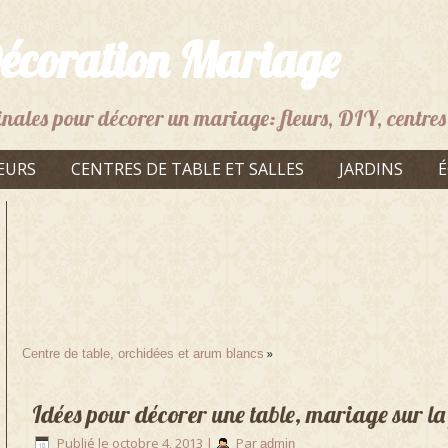
écoration Mariage
inales pour décorer un mariage: fleurs, DIY, centres 
EURS
CENTRES DE TABLE ET SALLES
JARDINS
É
»
Centre de table, orchidées et arum blancs
Idées pour décorer une table, mariage sur la
Publié le
octobre 4, 2013
|
Par
admin