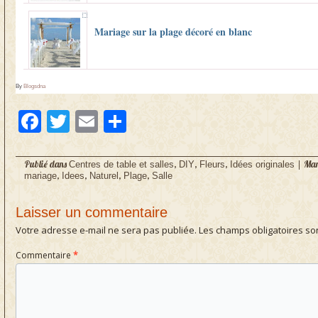
Mariage sur la plage décoré en blanc
By
Blogsdna
Facebook
Twitter
Email
Partager
Publié dans
,
,
,
|
Mar
Centres de table et salles
DIY
Fleurs
Idées originales
,
,
,
,
mariage
Idees
Naturel
Plage
Salle
Laisser un commentaire
Votre adresse e-mail ne sera pas publiée.
Les champs obligatoires so
Commentaire
*