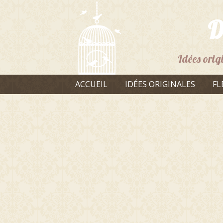
D
Idées orig
ACCUEIL
IDÉES ORIGINALES
FL