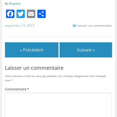
By
Blogsdna
F
T
E
P
a
w
m
ar
septembre 13, 2013
Laisser un commentaire
c
itt
ai
ta
e
er
l
g
b
er
« Précédent
Suivant »
o
o
Laisser un commentaire
k
Votre adresse e-mail ne sera pas publiée.
Les champs obligatoires sont indiqués
avec
*
Commentaire
*